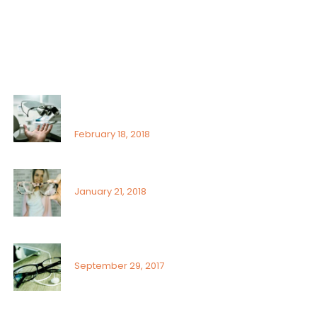
Uncategorized
Recent Posts
That’s why it is so important to see an
ophthalmologist
February 18, 2018
Signs or risk factors for eye disease
January 21, 2018
What Can You Do To Reduce Dry Eyes
September 29, 2017