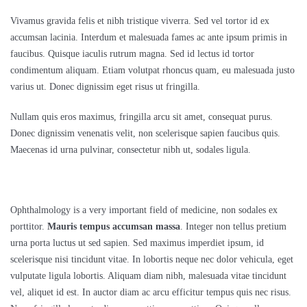
Vivamus gravida felis et nibh tristique viverra. Sed vel tortor id ex
accumsan lacinia. Interdum et malesuada fames ac ante ipsum primis in
faucibus. Quisque iaculis rutrum magna. Sed id lectus id tortor
condimentum aliquam. Etiam volutpat rhoncus quam, eu malesuada justo
varius ut. Donec dignissim eget risus ut fringilla.
Nullam quis eros maximus, fringilla arcu sit amet, consequat purus.
Donec dignissim venenatis velit, non scelerisque sapien faucibus quis.
Maecenas id urna pulvinar, consectetur nibh ut, sodales ligula.
Ophthalmology is a very important field of medicine, non sodales ex
porttitor.
Mauris tempus accumsan massa
. Integer non tellus pretium
urna porta luctus ut sed sapien. Sed maximus imperdiet ipsum, id
scelerisque nisi tincidunt vitae. In lobortis neque nec dolor vehicula, eget
vulputate ligula lobortis. Aliquam diam nibh, malesuada vitae tincidunt
vel, aliquet id est. In auctor diam ac arcu efficitur tempus quis nec risus.