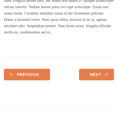
Nunc fringilla laoreet odio, nec mattis eros mattis a. Quisque ullamcorper
rutrum lobortis. Nullam laoreet porta orci eget scelerisque. Etiam non
massa lorem. Curabitur interdum massa id dui fermentum pulvinar.
Donec a tincidunt tortor. Nunc purus tellus, placerat id mi ut, egestas
tincidunt odio. Suspendisse potenti. Nam lectus tortor, fringilla efficitur
mollis eu, condimentum sed ex.
PREVIOUS
NEXT