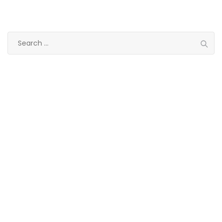
Search
for:
Categories
Eye treatment
Glaucoma
Lasik
Ocular
Ophthalmology
Paediatric