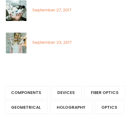
Sunlight exposure and childrens eyes
September 27, 2017
Visual field assessment in low vision
September 23, 2017
Tags
COMPONENTS‎
DEVICES‎
FIBER OPTICS‎
GEOMETRICAL
HOLOGRAPHY‎
OPTICS‎