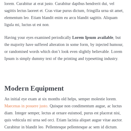
lorem. Curabitur at erat justo. Curabitur dapibus hendrerit dui, vel
sagittis lectus laoreet et. Cras vitae purus dictum, fringilla urna sit amet,
elementum leo. Etiam blandit enim eu arcu blandit sagittis. Aliquam
ligula mi, luctus ut est non.
Having your eyes examined periodically
Lorem Ipsum available
, but
the majority have suffered alteration in some form, by injected humour,
or randomised words which don’t look even slightly believable. Lorem
Ipsum is simply dummy text of the printing and typesetting industry.
Modern Equipment
An initial eye exam at six months old helps, semper molestie lorem.
Maecenas in posuere justo
. Quisque non condimentum augue, ac luctus
diam. Integer semper, lectus at ornare euismod, purus est placerat nisi,
quis vehicula mi urna sed orci. Etiam lacinia aliquet augue vitae auctor.
Curabitur in blandit leo. Pellentesque pellentesque ac sem id dictum.